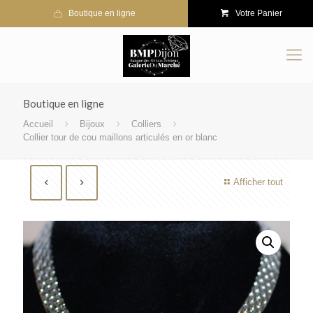
Boutique en ligne
Votre Panier
Boutique en ligne
Accueil
Bijoux
Colliers
Collier tour de cou maillons articulés en or blanc
Afficher tout