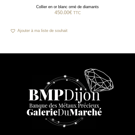
Collier en or blanc orné de diamants
450.00
€
TTC
Ajouter à ma liste de souhait