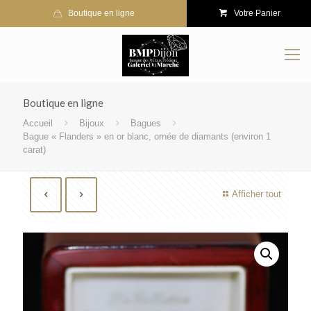
Boutique en ligne
Votre Panier
Boutique en ligne
Accueil
Bijoux
Bagues
Bague « Flanders » en or blanc, ornée de diamants (environ 1
carat)
Afficher tout