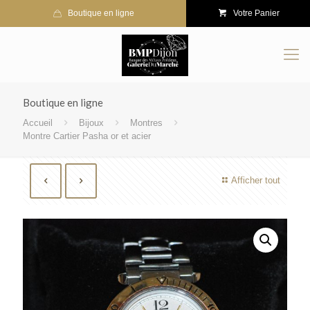
Boutique en ligne
Votre Panier
Boutique en ligne
Accueil
Bijoux
Montres
Montre Cartier Pasha or et acier
Afficher tout