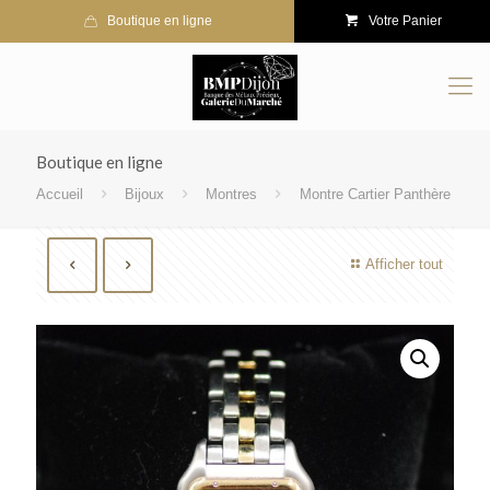
Boutique en ligne
Votre Panier
Boutique en ligne
Accueil
Bijoux
Montres
Montre Cartier Panthère
Afficher tout