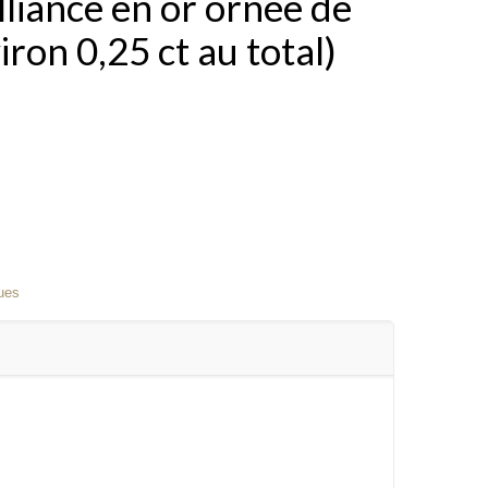
liance en or ornée de
ron 0,25 ct au total)
ues