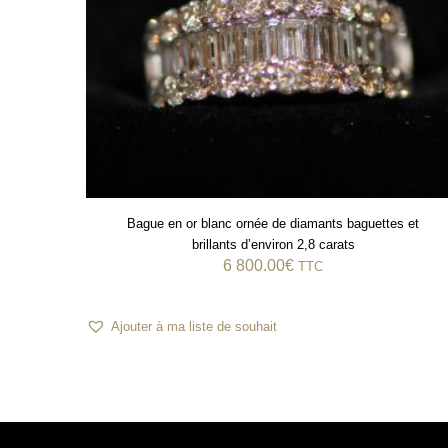
Bague en or blanc ornée de diamants baguettes et
brillants d’environ 2,8 carats
6 800.00
€
TTC
Ajouter à ma liste de souhait