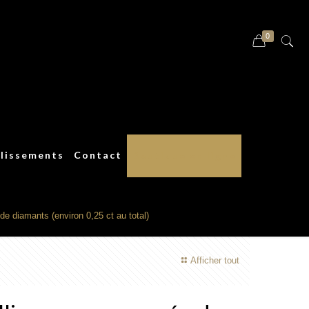
0
lissements
Contact
Boutique en ligne
de diamants (environ 0,25 ct au total)
Afficher tout