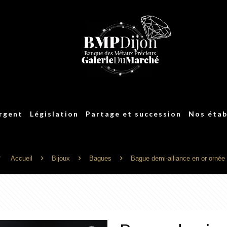
argent
Législation
Partage et succession
Nos étab
e
Accueil
Bijoux
Bagues
Bague demi-alliance en or ornée 