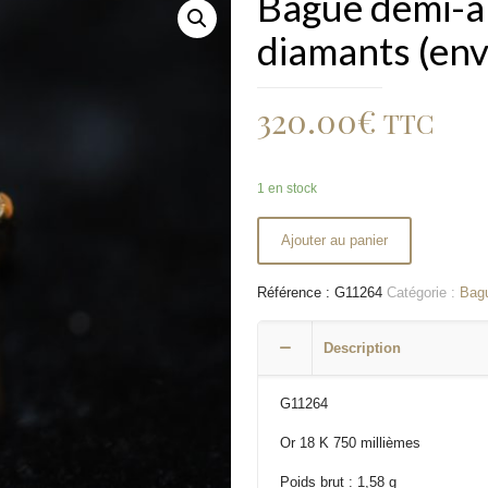
Bague demi-al
diamants (envi
320.00
€
TTC
1 en stock
Ajouter au panier
Référence :
G11264
Catégorie :
Bag
Description
G11264
Or 18 K 750 millièmes
Poids brut : 1,58 g